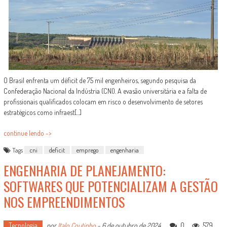
O Brasil enfrenta um déficit de 75 mil engenheiros, segundo pesquisa da
Confederação Nacional da Indústria (CNI). A evasão universitária e a falta de
profissionais qualificados colocam em risco o desenvolvimento de setores
estratégicos como infraest[...]
continue lendo ->
Tags
cni
deficit
emprego
engenharia
ENGENHARIA DE PLANEJAMENTO:
SOFTWARES QUE POTENCIALIZAM A GESTÃO
NOS EMPREENDIMENTOS
Tecnologia
por
Italo Coutinho
-
6 de outubro de 2024
0
579