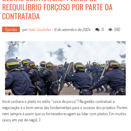
REEQUILÍBRIO FORÇOSO POR PARTE DA
CONTRATADA
Opinião
por
Italo Coutinho
-
6 de setembro de 2024
0
592
Você conhece o pleito no estilo "coice de porco"? Na gestão contratual, a
negociação e o bom senso são fundamentais para o sucesso dos projetos. Porém,
nem sempre é assim que os fornecedores agem ao lidar com pleitos. Em muitos
casos, em vez de nego[...]