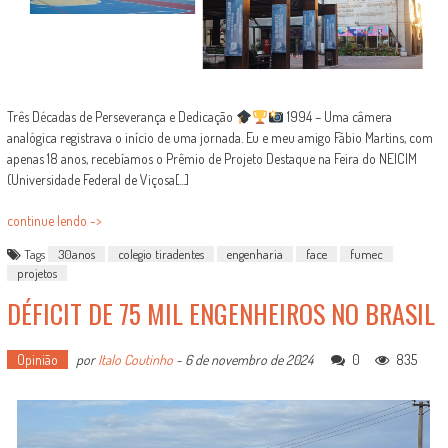
Três Décadas de Perseverança e Dedicação
1994 – Uma câmera
analógica registrava o início de uma jornada. Eu e meu amigo Fábio Martins, com
apenas 18 anos, recebíamos o Prêmio de Projeto Destaque na Feira do NEICIM
(Universidade Federal de Viçosa[...]
continue lendo ->
Tags
30anos
colegio tiradentes
engenharia
face
fumec
projetos
DÉFICIT DE 75 MIL ENGENHEIROS NO BRASIL
Opinião
por
Italo Coutinho
-
6 de novembro de 2024
0
835