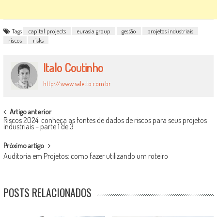
Tags
capital projects
eurasia group
gestão
projetos industriais
riscos
risks
Italo Coutinho
http://www.saletto.com.br
POST
Artigo anterior
Riscos 2024: conheça as fontes de dados de riscos para seus projetos
NAVIGATION
industriais – parte 1 de 3
Próximo artigo
Auditoria em Projetos: como fazer utilizando um roteiro
POSTS RELACIONADOS