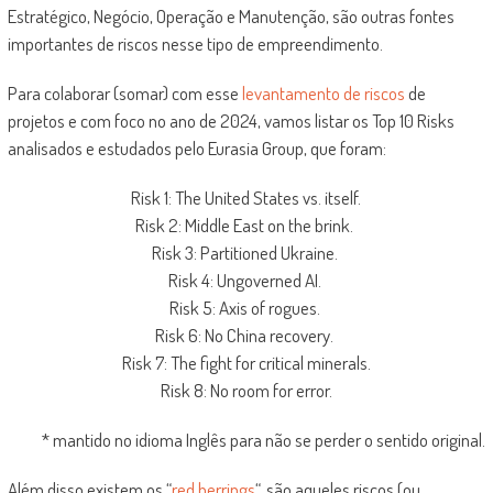
Estratégico, Negócio, Operação e Manutenção, são outras fontes
importantes de riscos nesse tipo de empreendimento.
Para colaborar (somar) com esse
levantamento de riscos
de
projetos e com foco no ano de 2024, vamos listar os Top 10 Risks
analisados e estudados pelo Eurasia Group, que foram:
Risk 1: The United States vs. itself.
Risk 2: Middle East on the brink.
Risk 3: Partitioned Ukraine.
Risk 4: Ungoverned AI.
Risk 5: Axis of rogues.
Risk 6: No China recovery.
Risk 7: The fight for critical minerals.
Risk 8: No room for error.
* mantido no idioma Inglês para não se perder o sentido original.
Além disso existem os “
red herrings
“, são aqueles riscos (ou