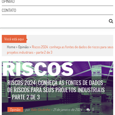
OPINIÃO
CONTATO
Você está aqui
Home >
Opinião
>
Riscos 2024: conheça as fontes de dados de riscos para seus
projetos industriais – parte 2 de 3
RISCOS 2024: CONHEÇA AS FONTES DE DADOS
DE RISCOS PARA SEUS PROJETOS INDUSTRIAIS
– PARTE 2 DE 3
Opinião
por
Italo Coutinho
-
21 de janeiro de 2024
0