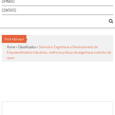
OPINIÃO
CONTATO
SEMINÁRIO ENGENHARIA E GERENCIAMENTO DE
EMPREENDIMENTOS INDUSTRIAIS: MELHORES
PRÁTICAS DE ENGENHARIA E ESTUDOS DE
Você está aqui
CASOS
Home >
Classificados
>
Seminário Engenharia e Gerenciamento de
Empreendimentos Industriais: melhores práticas de engenharia e estudos de
casos
Classificados
por
-
23 de março de 2011
0
1521