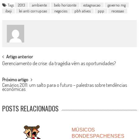
Tags
2013
ambiente
belo horizonte
estagnacao
governo mg
ibeji
lei anti corrupcao
negocios
pbh ativos
ppp
recessao
POST
Artigo anterior
Gerenciamento de crise: da tragédia vêm as oportunidades?
NAVIGATION
Próximo artigo
Cenários 2011: um salto para o futuro – palestras sobre tendências
econômicas
POSTS RELACIONADOS
MÚSICOS
BONDESPACHENSES