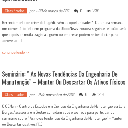
Classificados
por
-
20 de março de 2011
0
1539
Gerenciamento de crise: da tragédia vêm as oportunidades? Durante a semana,
um comentário feito em programa da GloboNews trouxe a seguinte reflexão: será
que depois de muita tragédia alguém ou empresas podem se beneficiar para
aproveitar[...]
continue lendo ->
Seminário: ” As Novas Tendências Da Engenharia De
Manutenção” – Manter Ou Descartar Os Ativos Físicos
Classificados
por
-
9 de novembro de 2010
0
1319
O CEMan - Centro de Estudos em Ciências da Engenharia de Manutenção e a Luis
Borges Assessoria em Gestão convidam você e sua rede para participar do
seminário sobre " As novas tendências da Engenharia de Manutenção" - Manter
ou Descartar os ativos fí[...]