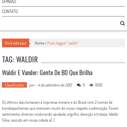
OPINIÃO
CONTATO
Você está aqui
Home >
Posts tagged "waldir"
TAG: WALDIR
Waldir E Vander: Gente De BD Que Brilha
Classificados
por
-
4 de setembro de 2013
0
1682
Os últimos dias tomaram a imprensa mineira e do Brasil com 2 nomes de
bondespachenses que merecem muito do nosso respeito e admiração. Foram
sentimentos diversos misturando saudade, orgulho, devoção e tristeza. Waldir
Silva, nascido em nossa cidade e[...]