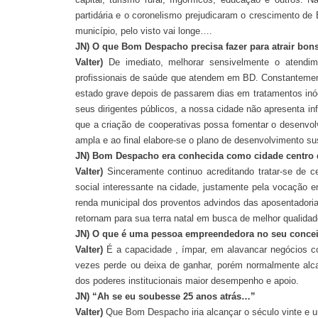
partidária e o coronelismo prejudicaram o crescimento de 
município, pelo visto vai longe….
JN) O que Bom Despacho precisa fazer para atrair bon
Valter)
De imediato, melhorar sensivelmente o atendi
profissionais de saúde que atendem em BD. Constantement
estado grave depois de passarem dias em tratamentos in
seus dirigentes públicos, a nossa cidade não apresenta in
que a criação de cooperativas possa fomentar o desenvo
ampla e ao final elabore-se o plano de desenvolvimento s
JN) Bom Despacho era conhecida como cidade centro 
Valter)
Sinceramente continuo acreditando tratar-se de 
social interessante na cidade, justamente pela vocação e
renda municipal dos proventos advindos das aposentadorias
retornam para sua terra natal em busca de melhor qualidad
JN) O que é uma pessoa empreendedora no seu concei
Valter)
É a capacidade , ímpar, em alavancar negócios co
vezes perde ou deixa de ganhar, porém normalmente alc
dos poderes institucionais maior desempenho e apoio.
JN) “Ah se eu soubesse 25 anos atrás…”
Valter)
Que Bom Despacho iria alcançar o século vinte e u