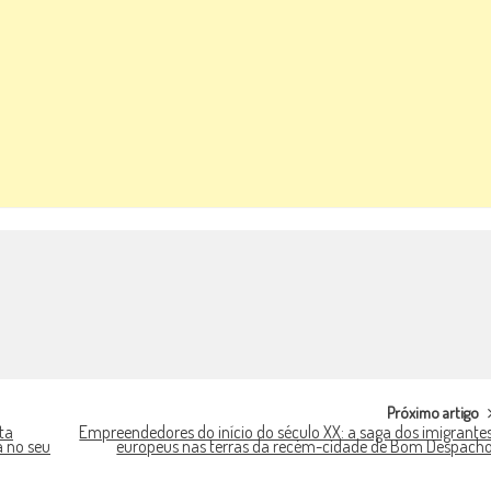
Próximo artigo
ta
Empreendedores do início do século XX: a saga dos imigrante
 no seu
europeus nas terras da recém-cidade de Bom Despach