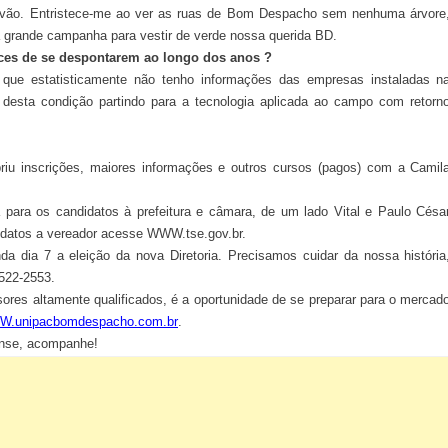
arvão. Entristece-me ao ver as ruas de Bom Despacho sem nenhuma árvore
 grande campanha para vestir de verde nossa querida BD.
es de se despontarem ao longo dos anos ?
r que estatisticamente não tenho informações das empresas instaladas n
m desta condição partindo para a tecnologia aplicada ao campo com retorn
u inscrições, maiores informações e outros cursos (pagos) com a Camil
 para os candidatos à prefeitura e câmara, de um lado Vital e Paulo Césa
didatos a vereador acesse WWW.tse.gov.br.
da dia 7 a eleição da nova Diretoria. Precisamos cuidar da nossa história
3522-2553.
ores altamente qualificados, é a oportunidade de se preparar para o mercad
.unipacbomdespacho.com.br
.
nse, acompanhe!