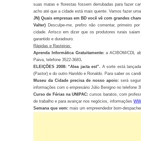
suas matas e florestas fossem derrubadas para fazer c
acho até que a cidade está mais quente. Vamos fazer uma
JN) Quais empresas em BD você vê com grandes chanc
Valter)
Desculpe-me, prefiro não comentar, primeiro po
cidade. Arrisco em dizer que os produtores rurais saia
garantido e duradouro.
Rápidas e Rasteiras:
Aprenda Informática Gratuitamente:
a ACIBOM/CDL abri
Paiva, telefone 3522-3683
.
ELEIÇÕES 2008: “Alea jacta est”.
A sorte está lançada
(Pastor) e do outro Haroldo e Ronaldo. Para saber os can
Museu da Cidade precisa de nosso apoio:
será segun
informações com o empresário Júlio Benigno no telefone 
Curso de Férias na UNIPAC:
cursos baratos, com profess
de trabalho e para avançar nos negócios, informações
WWW
Semana que vem:
mais um empreendedor bom-despache