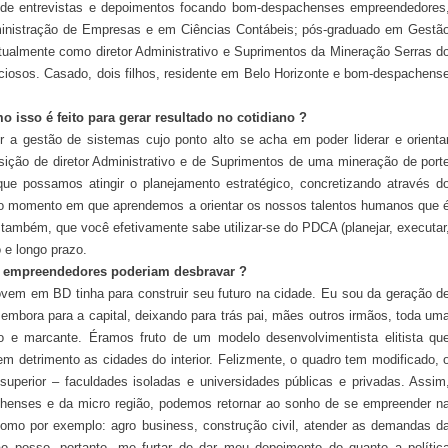
de entrevistas e depoimentos focando bom-despachenses empreendedores
dministração de Empresas e em Ciências Contábeis; pós-graduado em Gestã
almente como diretor Administrativo e Suprimentos da Mineração Serras d
ciosos. Casado, dois filhos, residente em Belo Horizonte e bom-despachens
o isso é feito para gerar resultado no cotidiano ?
 a gestão de sistemas cujo ponto alto se acha em poder liderar e orienta
sição de diretor Administrativo e de Suprimentos de uma mineração de port
ue possamos atingir o planejamento estratégico, concretizando através d
r do momento em que aprendemos a orientar os nossos talentos humanos que 
, também, que você efetivamente sabe utilizar-se do PDCA (planejar, executar
o e longo prazo.
s empreendedores poderiam desbravar ?
ovem em BD tinha para construir seu futuro na cidade. Eu sou da geração d
r embora para a capital, deixando para trás pai, mães outros irmãos, toda um
do e marcante. Éramos fruto de um modelo desenvolvimentista elitista qu
m detrimento as cidades do interior. Felizmente, o quadro tem modificado, 
o superior – faculdades isoladas e universidades públicas e privadas. Assim
henses e da micro região, podemos retornar ao sonho de se empreender n
s como por exemplo: agro business, construção civil, atender as demandas d
 Não posso, portanto, me furtar de dar meu depoimento do quanto a polític