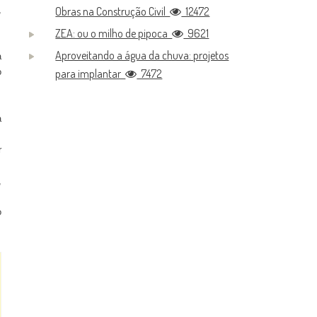
,
Obras na Construção Civil
12472
ZEA: ou o milho de pipoca
9621
Aproveitando a água da chuva: projetos
a
o
para implantar
7472
a
r
,
o