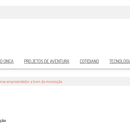
DO ONÇA
PROJETOS DE AVENTURA
COTIDIANO
TECNOLOGI
DEDOR E BOM DE MINERAÇÃO
se empreendedor e bom de mineração
ção