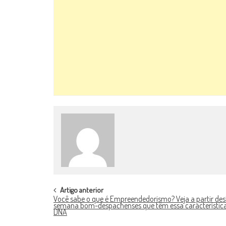
POST
Artigo anterior
Você sabe o que é Empreendedorismo? Veja a partir des
NAVIGATION
semana bom-despachenses que têm essa característica
DNA