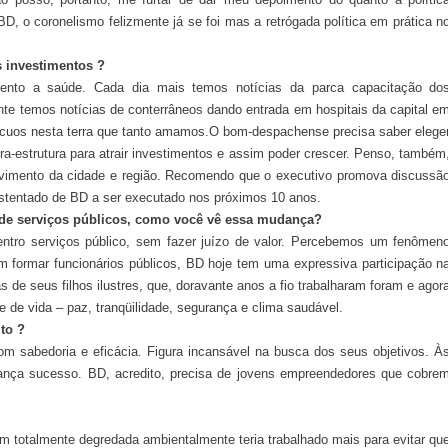
BD, o coronelismo felizmente já se foi mas a retrógada política em prática n
s investimentos ?
mento a saúde. Cada dia mais temos notícias da parca capacitação do
e temos notícias de conterrâneos dando entrada em hospitais da capital e
ócuos nesta terra que tanto amamos.O bom-despachense precisa saber elege
fra-estrutura para atrair investimentos e assim poder crescer. Penso, também
lvimento da cidade e região. Recomendo que o executivo promova discussã
ustentado de BD a ser executado nos próximos 10 anos.
de serviços públicos, como você vê essa mudança?
centro serviços público, sem fazer juízo de valor. Percebemos um fenômen
m formar funcionários públicos, BD hoje tem uma expressiva participação n
 de seus filhos ilustres, que, doravante anos a fio trabalharam foram e agor
e de vida – paz, tranqüilidade, segurança e clima saudável.
to ?
m sabedoria e eficácia. Figura incansável na busca dos seus objetivos. À
ança sucesso. BD, acredito, precisa de jovens empreendedores que cobre
m totalmente degredada ambientalmente teria trabalhado mais para evitar qu