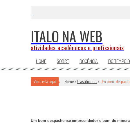
Skip
to
content
ITALO NA WEB
atividades acadêmicas e profissionais
HOME
SOBRE
DOCÊNCIA
DO TEMPO 
UM BOM-DESPACHENSE EMPREEN
Você está aqui
Home >
Classificados
>
Um bom-despachen
Classificados
por
-
4 de agosto de 2008
Um bom-despachense empreendedor e bom de minera