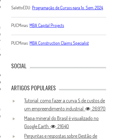
o
SalettoEDU:
Programação de Cursos para 1o. Sem. 2024
PUCMinas:
MBA Capital Projects
s
m
r
PUCMinas:
MBA Construction Claims Specialist
,
o
SOCIAL
o
a
ARTIGOS POPULARES
a
Tutorial: como fazer a curva S de custos de
um empreendimento industrial
26970
s
m
Mapa mineral do Brasil é visualizado no
Google Earth
21640
Perguntas e respostas sobre Gestão de
e