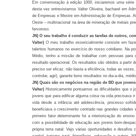
Em comemoração à edição 1000, iniciaremos uma série 
desta vez entrevistamos Valter Oliveira, bacharel em A
de Empresas e Mestre em Administração de Empresas. Atu
Oeste – multinacional na área de mineração de metais pre
fervoroso.
JN) O seu trabalho é conduzir as tarefas de outros, com
Valter)
O meu trabalho essencialmente consiste em fazer
talentos humanos no exercício do nosso cotidiano. Na po
Médio, tenho a missão de trabalhar com pessoas para q
resultado operacional. Os resultados são obtidos a parti
preciso ser eficaz, não basta a eficiência, todas as vezes
controlar, agir), garante bons resultados no dia-a-dia, médi
JN) Quais são os negócios na região de BD que joven
Valter)
Historicamente pontuamos as dificuldades que o j
jovens que para edificar alguma coisa na vida precisava i
vida desde a infância até adolescência, processo sofri
beneficiava o crescimento centrado nas grandes cidades e
primeiro fator determinante foi a interiorização do ensin
com a possibilidade de educação aos jovens bom-despac
própria terra natal. Vejo várias oportunidades e desafio
capital, turismo rural, frigoríficos, educação e outros.