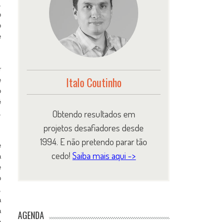
,
o
o
e
r
Italo Coutinho
e
o
é
Obtendo resultados em
,
projetos desafiadores desde
1994. E não pretendo parar tão
e
cedo!
Saiba mais aqui ->
a
e
o
,
a
a
AGENDA
a