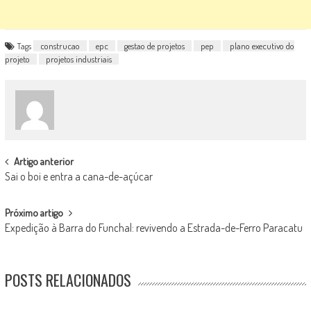
Tags
construcao
epc
gestao de projetos
pep
plano executivo do
projeto
projetos industriais
POST
Artigo anterior
Sai o boi e entra a cana-de-açúcar
NAVIGATION
Próximo artigo
Expedição à Barra do Funchal: revivendo a Estrada-de-Ferro Paracatu
POSTS RELACIONADOS