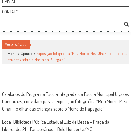
OPINIÃO
CONTATO
EXPOSIÇÃO FOTOGRÁFICA “MEU MORRO, MEU
OLHAR – O OLHAR DAS CRIANÇAS SOBRE O
Você está aqui
MORRO DO PAPAGAIO”
Home >
Opinião
>
Exposição fotográfica “Meu Morro, Meu Olhar – o olhar das
crianças sobre o Morro do Papagaio”
Opinião
por
-
24 de outubro de 2010
0
1828
Os alunos do Programa Escola Integrada, da Escola Municipal Ulysses
Guimarães, convidam para a exposição fotográfica “Meu Morro, Meu
Olhar – o olhar das crianças sobre o Morro do Papagaio”.
Local: Biblioteca Pública Estadual Luiz de Bessa – Praça da
Liberdade, 21 – Funcionários – Belo Horizonte/MG