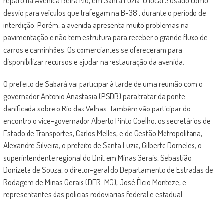
reparo na Avenida Beira Rio, em Santa Luzia. O local é usado como
desvio para veículos que trafegam na B-381, durante o período de
interdição. Porém, a avenida apresenta muito problemas na
pavimentação e não tem estrutura para receber o grande fluxo de
carros e caminhões. Os comerciantes se ofereceram para
disponibilizar recursos e ajudar na restauração da avenida.
O prefeito de Sabará vai participar à tarde de uma reunião com o
governador Antonio Anastasia (PSDB) para tratar da ponte
danificada sobre o Rio das Velhas. Também vão participar do
encontro o vice-governador Alberto Pinto Coelho, os secretários de
Estado de Transportes, Carlos Melles, e de Gestão Metropolitana,
Alexandre Silveira; o prefeito de Santa Luzia, Gilberto Dorneles; o
superintendente regional do Dnit em Minas Gerais, Sebastião
Donizete de Souza, o diretor-geral do Departamento de Estradas de
Rodagem de Minas Gerais (DER-MG), José Élcio Monteze, e
representantes das polícias rodoviárias federal e estadual.