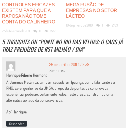
CONTROLES EFICAZES
MEGA FUSÃO DE
EXISTEM PARA QUE A
EMPRESAS NO SETOR
RAPOSA NÃO TOME
LÁCTEO
CONTA DO GALINHEIRO
10 de janeiro de 2010
1
2733
27 de fevereiro de 2011
0
1577
5 THOUGHTS ON “
PONTE NO RIO DAS VELHAS: O CAOS JÁ
TRAZ PREJUÍZOS DE R$1 MILHÃO / DIA
”
26 de abril de 2011 às 13:58
Senhores,
Henrique Ribeiro Hermont
A Usiminas Mecânica, também sediada em Ipatinga, como fabricante e a
RMG, ex-engenheiros da UMSA, projetista de pontes de conprovada
experiência, poderão, certamente reduzir este prazo, construindo uma
alternativa ao lado da ponte avariada.
At/ Henrique
Responder