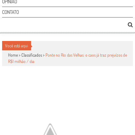
OPINIÃO
CONTATO
PONTE NO RIO DAS VELHAS: O CAOS JÁ TRAZ
Você está aqui
PREJUÍZOS DE R$1 MILHÃO / DIA
Home >
Classificados
>
Ponte no Rio das Velhas: o caos já traz prejuízos de
R$1 milhão / dia
Classificados
por
-
26 de abril de 2011
5
2732